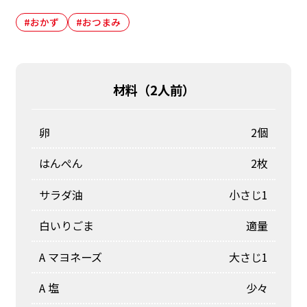
#おかず
#おつまみ
材料（
2人前
）
卵
2個
はんぺん
2枚
サラダ油
小さじ1
白いりごま
適量
A マヨネーズ
大さじ1
A 塩
少々