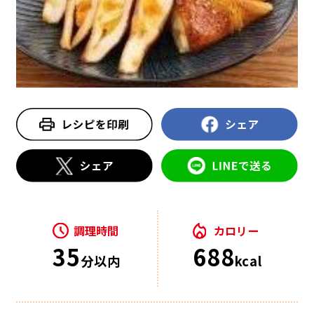
調理時間
カロリー
35
688
分以内
kcal