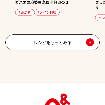
さっぱり！夏野菜とゆで卵のゼリ
 半熟卵のせ
ヌ
ン料理
#おかず
#おつまみ
#季節の
レシピをもっとみる