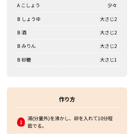
A こしょう
少々
B しょうゆ
大さじ2
B 酒
大さじ2
B みりん
大さじ2
B 砂糖
大さじ1
作り方
湯(分量外)を沸かし、卵を入れて10分程
茹でる。