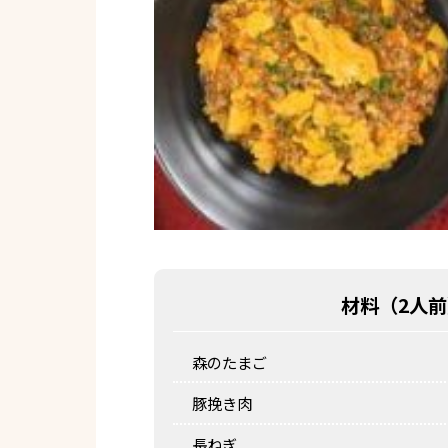
材料（
2人前
森のたまご
豚挽き肉
長ねぎ