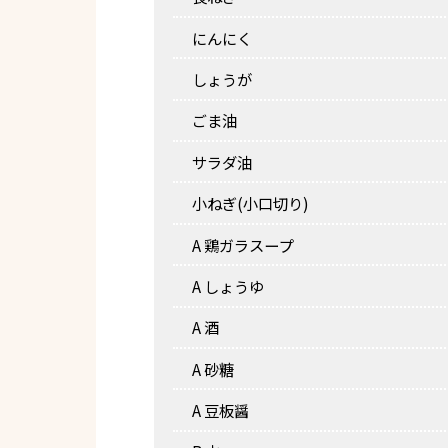
にんにく
しょうが
ごま油
サラダ油
小ねぎ(小口切り)
A 鶏ガラスープ
A しょうゆ
A 酒
A 砂糖
A 豆板醤