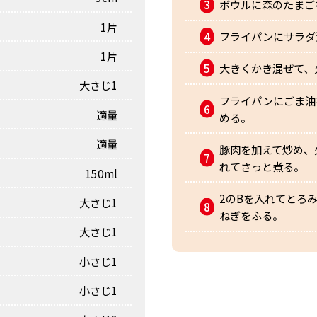
ボウルに森のたまご
1片
フライパンにサラダ
1片
大きくかき混ぜて、
大さじ1
フライパンにごま油
適量
める。
適量
豚肉を加えて炒め、
れてさっと煮る。
150ml
2のBを入れてとろ
大さじ1
ねぎをふる。
大さじ1
小さじ1
小さじ1