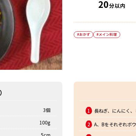
20
分以内
#おかず
#メイン料理
）
3個
長ねぎ、にんにく、
100g
A、Bをそれぞれボ
5cm