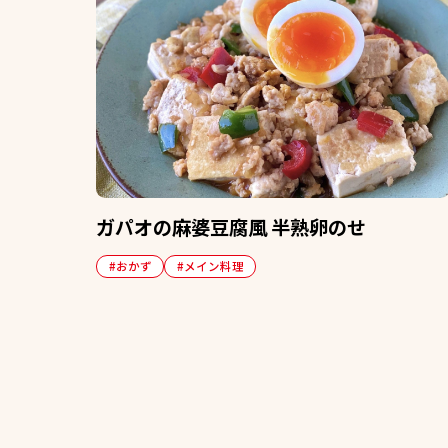
ガパオの麻婆豆腐風 半熟卵のせ
#おかず
#メイン料理