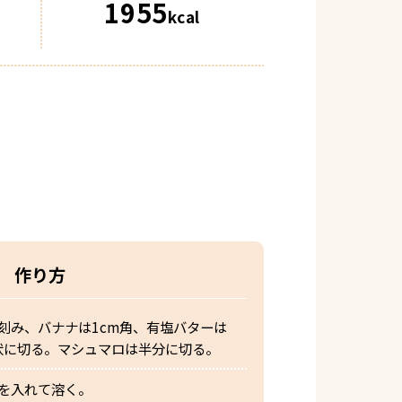
1955
kcal
作り方
刻み、バナナは1cm角、有塩バターは
状に切る。マシュマロは半分に切る。
を入れて溶く。