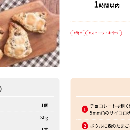
1
時間
以内
#簡単
#スイーツ・おやつ
）
1個
チョコレートは粗く
5mm角のサイコロ
80g
ボウルに森のたまご
1本