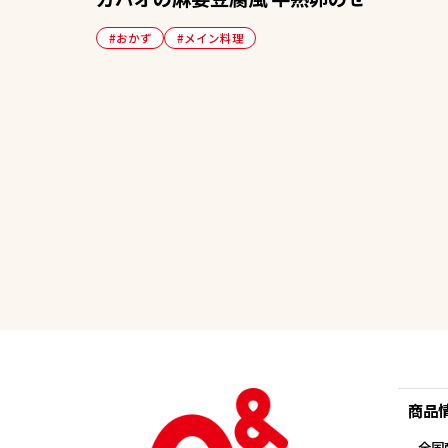
#おかず
#メイン料理
商品
全国