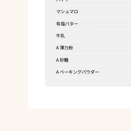
マシュマロ
有塩バター
牛乳
A 薄力粉
A 砂糖
A ベーキングパウダー