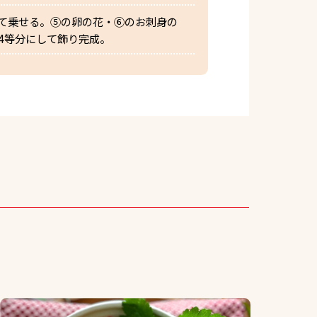
て乗せる。➄の卵の花・⑥のお刺身の
4等分にして飾り完成。