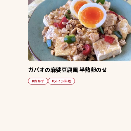
ガパオの麻婆豆腐風 半熟卵のせ
#おかず
#メイン料理