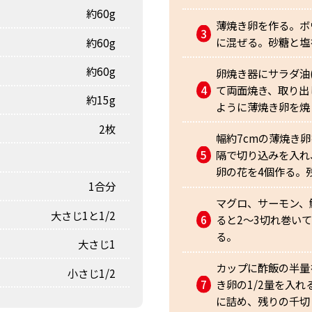
約60g
薄焼き卵を作る。ボ
に混ぜる。砂糖と塩
約60g
約60g
卵焼き器にサラダ油
て両面焼き、取り出
約15g
ように薄焼き卵を焼
2枚
幅約7cmの薄焼き
隔で切り込みを入れ
卵の花を4個作る。
1合分
マグロ、サーモン、
大さじ1と1/2
ると2～3切れ巻い
る。
大さじ1
カップに酢飯の半量
小さじ1/2
き卵の1/2量を入
に詰め、残りの千切