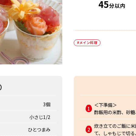
45
分以内
#メイン料理
）
3個
＜下準備＞
酢飯用の米酢、砂糖
小さじ1/2
炊き立てのご飯に米
ひとつまみ
て、しゃもじで切る