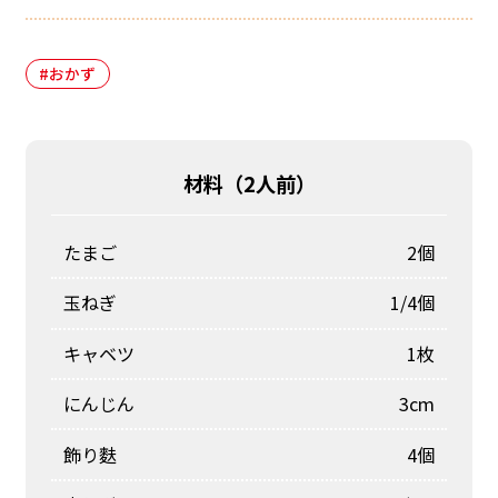
#おかず
材料（
2人前
）
たまご
2個
玉ねぎ
1/4個
キャベツ
1枚
にんじん
3cm
飾り麩
4個