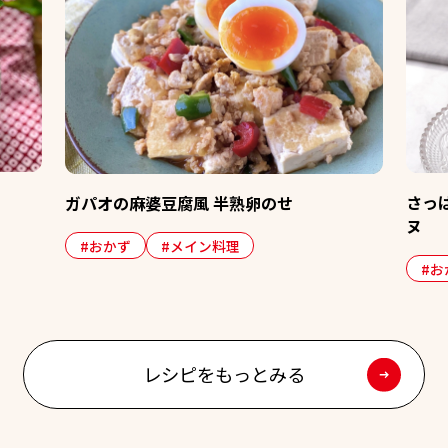
さっぱり！夏野菜とゆで卵のゼリーテリ
卵のせ
ヌ
#おかず
#おつまみ
#季節の献立
レシピをもっとみる