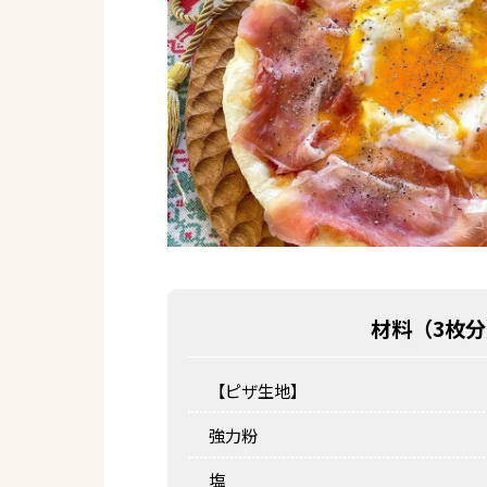
材料（
3枚分
【ピザ生地】
強力粉
塩