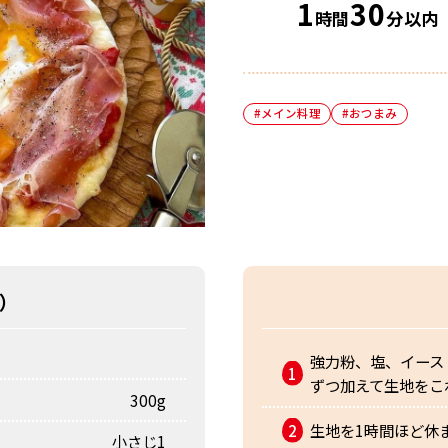
1
30
時間
分以内
#メイン料理
#おつまみ
）
強力粉、塩、イース
ずつ加えて生地をこ
300g
生地を1時間ほど休
小さじ1