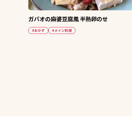
ガパオの麻婆豆腐風 半熟卵のせ
#おかず
#メイン料理