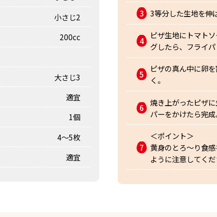
3等分した生地を伸
小さじ2
ピザ生地にトマトソ
200cc
グしたら、フライパ
ピザの真ん中に卵を
大さじ3
く。
適宜
焼き上がったピザに
パーをかけたら完成
1個
＜ポイント＞
4〜5枚
黄身のとろ〜り食感
適宜
ように注意してくだ