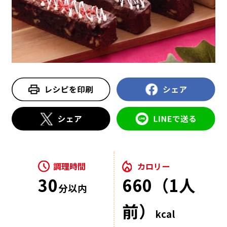
調理時間
カロリー
30
660（1人
分以内
前）
kcal