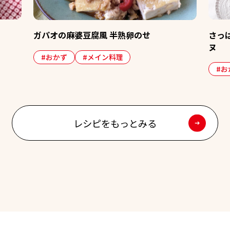
さっぱり！夏野菜とゆで卵
婆豆腐風 半熟卵のせ
ヌ
#メイン料理
#おかず
#おつまみ
レシピをもっとみる