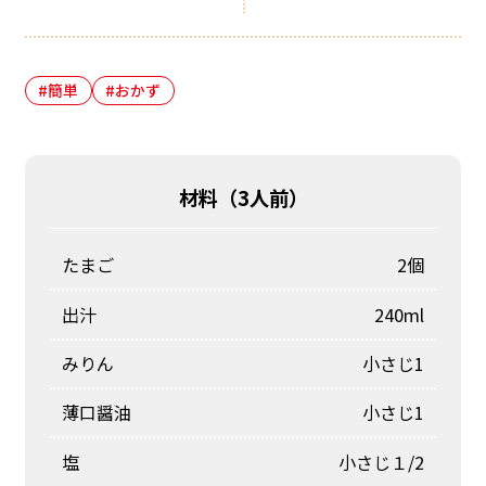
#簡単
#おかず
材料（
3人前
）
たまご
2個
出汁
240ml
みりん
小さじ1
薄口醤油
小さじ1
塩
小さじ１/2