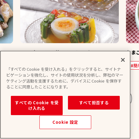
たま
さっぱり！夏野菜とゆで卵のゼリーテリー
ヌ
#簡
「すべての Cookie を受け入れる」をクリックすると、サイトナ
#おかず
#おつまみ
#季節の献立
ビゲーションを強化し、サイトの使用状況を分析し、弊社のマー
ケティング活動を支援するために、デバイスに Cookie を保存す
ることに同意したことになります。
レシピをもっとみる
すべての Cookie を受
すべて拒否する
け入れる
Cookie 設定