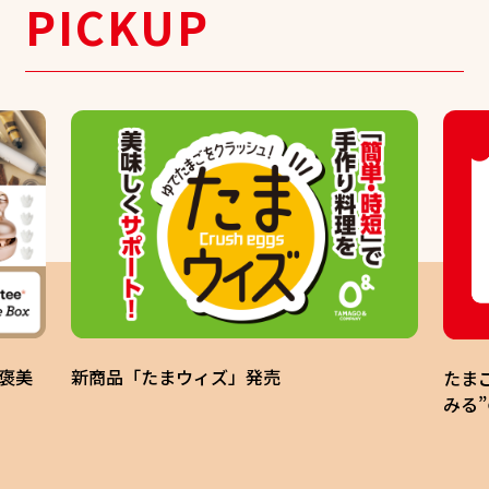
PICKUP
褒美
新商品「たまウィズ」発売
たま
みる