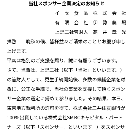
当社スポンサー企業決定のお知らせ
イ セ 食 品 株 式 会 社
有 限 会 社 伊 勢 農 場
上記二社管財人 髙 井 章 光
拝啓 晩秋の候、皆様益々ご清栄のこととお慶び申し
上げます。
平素は格別のご支援を賜り、誠に有難うございます。
さて、当職は、上記二社（以下「当社」といいます。）
の管財人として、更生手続開始後、多数の候補企業を対
象に、公正な手続で、当社の事業を支援して頂くスポン
サー企業の選定に努めて参りました。その結果、本日、
東京地方裁判所の許可を得て、株式会社三井住友銀行が
100％出資している株式会社SMBCキャピタル・パート
ナーズ（以下「スポンサー」といいます。）をスポンサ