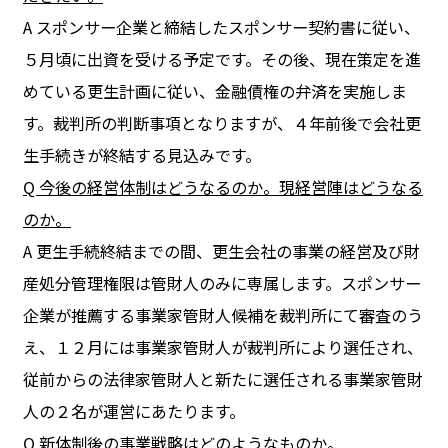
A スポンサー企業と締結したスポンサー契約書に従い、
５月頃に出資を受ける予定です。その後、現在策定を進
めている更生計画に従い、金融債権の弁済を実施しま
す。裁判所の判断事項となりますが、４年前後で会社更
生手続きが終結する見込みです。
Q
今後の経営体制はどうなるのか。現経営陣はどうなる
のか。
A 更生手続終結までの間、更生会社の事業の経営及び財
産処分管理権限は管財人のみに専属します。スポンサー
企業が推薦する事業家管財人候補を裁判所にて審査のう
え、１２月には事業家管財人が裁判所により選任され、
従前からの法律家管財人と新たに選任される事業家管財
人の２名が運営にあたります。
Q
新体制後の事業戦略はどのようなものか。