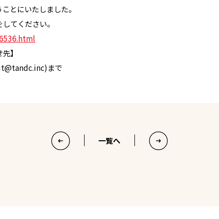
うことにいたしました。
をしてください。
/6536.html
せ先】
t@tandc.inc)まで
一覧へ